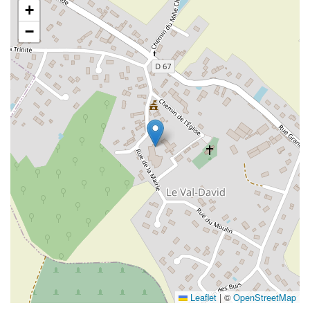
+
−
Leaflet
|
©
OpenStreetMap